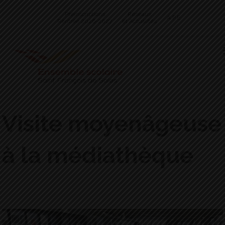
Préinscriptions
Réseaux
A.P.E
Rentrée 2026-2027
et Actualités
Visite moyenâgeuse
à la médiathèque