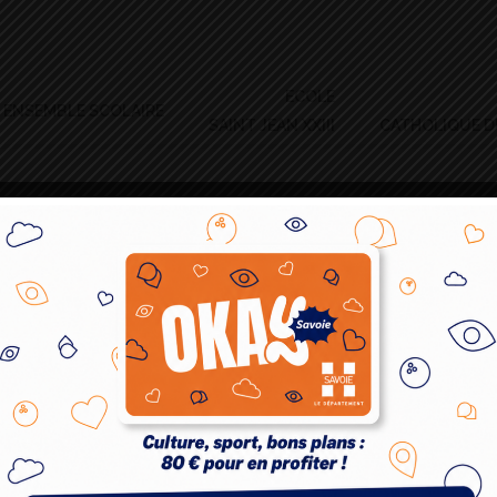
ECOLE
ENSEMBLE SCOLAIRE
SAINT JEAN XXIII
CATHOLIQUE 
rche au Collège
Lundi 23 janvier, quatre classes de 3èmes ( A, B, D &H) ont pu bén
précisément le laboratoire TIMC (Translationnal Innovation in M
Contrairement à ce qu’on pourrait penser, le monde de la reche
aussi techniciens, personnels administratifs, chargés de communi
a ensuite présenté de manière interactive et très claire, son sujet d