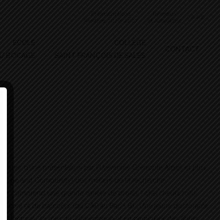
Préinscriptions
Réseaux
A.P.E
Rentrée 2026-2027
et Actualités
ECOLE
COLLÈGE
CONTACT
DU BOCAGE
SAINT FRANÇOIS DE SALES
éficier d’une présentation par l’Université Grenoble Alpes et plus
edecine and Complexity) des métiers de la recherche .
rche comprend une grande variété de profils ( chercheurs mais
cation) et de parcours (du CAP au Bac + 8) . Une jeune doctorante
e doctorat : le rôle de l’alimentation et en particulier des fibres