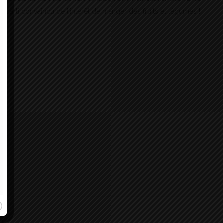
parti convaincu de l’interêt de manger des fruits et légumes !
il